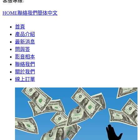
客服專線:
HOME
聯絡我們
簡体中文
首頁
產品介紹
最新消息
問與答
影音相本
聯絡我們
關於我們
線上訂單