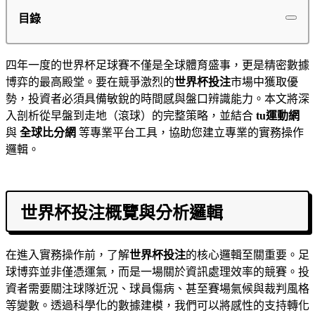
目錄
四年一度的世界杯足球賽不僅是全球體育盛事，更是精密數據
博弈的最高殿堂。要在競爭激烈的
世界杯投注
市場中獲取優
勢，投資者必須具備敏銳的時間感與盤口辨識能力。本文將深
入剖析從早盤到走地（滾球）的完整策略，並結合
tu運動網
與
全球比分網
等專業平台工具，協助您建立專業的實務操作
邏輯。
世界杯投注概覽與分析邏輯
在進入實務操作前，了解
世界杯投注
的核心邏輯至關重要。足
球博弈並非僅憑運氣，而是一場關於資訊處理效率的競賽。投
資者需要關注球隊近況、球員傷病、甚至賽場氣候與裁判風格
等變數。透過科學化的數據建模，我們可以將感性的支持轉化