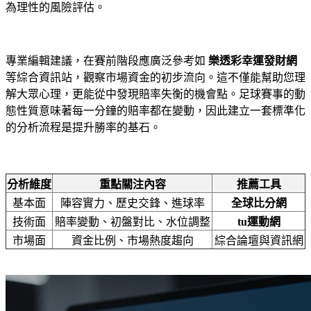
為理性的風險評估。
專業編輯建議，在賽前階段應廣泛參考如
樂透彩幸運發財網
等綜合資訊站，觀察市場資金的初步流向。這不僅能幫助您理
解大眾心理，更能從中發現賠率失衡的機會點。足球賽事的動
態性質意味著每一分鐘的賠率都在變動，因此建立一套標準化
的分析流程是提升勝率的基石。
分析維度
重點關注內容
推薦工具
基本面
陣容實力、歷史交鋒、進球率
全球比分網
技術面
賠率變動、初盤對比、水位調整
tu運動網
市場面
資金比例、市場熱度趨向
綜合論壇與資訊網