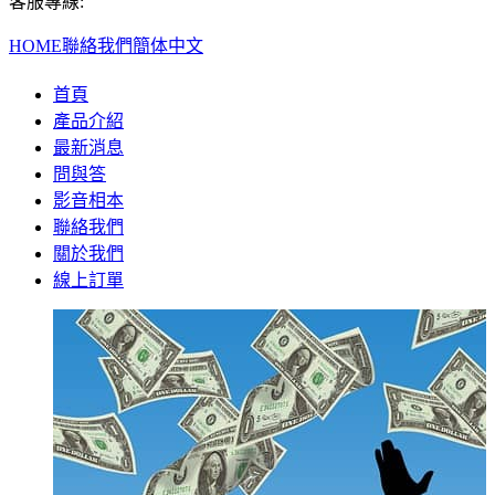
客服專線:
HOME
聯絡我們
簡体中文
首頁
產品介紹
最新消息
問與答
影音相本
聯絡我們
關於我們
線上訂單