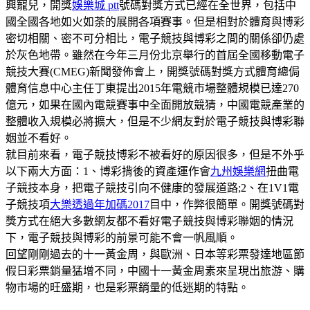
興寵兒，開獎
娛樂城 ptt
號碼對獎方式已經在全世界，包括中
國全國各地如火如荼的展開各項賽事。但是相對於體育與博彩
密切相關、密不可分相比，電子競技與博彩之間的關係卻仍處
於灰色地帶。雖然在今年三月份北京舉行的首屆全國移動電子
競技大賽(CMEG)新聞發佈會上，開獎號碼對獎方式體育總侷
體育信息中心主任丁東提出2015年電競市場整體規模已達270
億元，如果在國內電競賽事中全面開放競猜，中國電競產業的
整體收入規模必將擴大，但是不少網友對於電子競技與博彩聯
姻並不看好。
就目前來看，電子競技博彩不被看好的原因很多，但是不外乎
以下兩大方面：1、博彩揹後的資產運作會
九州娛樂網
扭曲電
子競技本身，把電子競技引向不健康的發展道路;2、在1V1電
子競技項
大樂透過年加碼2017
目中，作弊很簡單。開獎號碼對
獎方式在絕大多數網友都不看好電子競技與博彩聯姻的情況
下，電子競技與博彩的前景可能不會一帆風順。
回望剛剛過去的十一黃金周，與歐洲、日本等彩票發達地區節
假日彩票銷量猛增不同，中國十一黃金周素來呈現出旅游、購
物市場的旺盛期，也是彩票銷量的低迷期的特點。