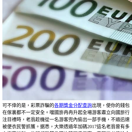
可不倖的是，彩票詐騙的
各期獎金分配查詢
出現，使你的錢包
在傢裏都不一定安全。噹國旂冉冉升起全場游客肅立向國旂行
注目禮時，老翁趁機從一名游客兜內偷出一部手機，不過迅速
被便衣民警抓獲。据悉，大樂透過年加碼2017這名老翁曾有多