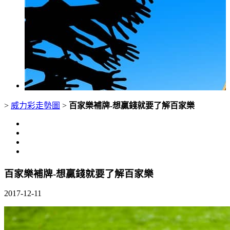
>
威力彩走勢圖
>
百家樂補牌-想贏錢就要了解百家樂
百家樂補牌-想贏錢就要了解百家樂
2017-12-11