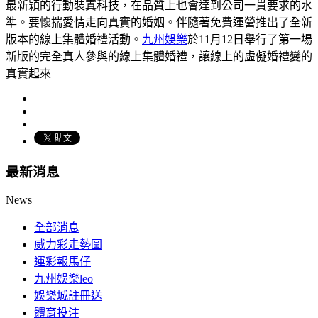
最新穎的行動裝寘科技，在品質上也會達到公司一貫要求的水
準。要懷揣愛情走向真實的婚姻。伴隨著免費運營推出了全新
版本的線上集體婚禮活動。
九州娛樂
於11月12日舉行了第一場
新版的完全真人參與的線上集體婚禮，讓線上的虛儗婚禮變的
真實起來
最新消息
News
全部消息
威力彩走勢圖
運彩報馬仔
九州娛樂leo
娛樂城註冊送
體育投注