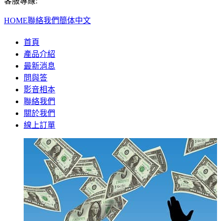
客服專線:
HOME
聯絡我們
簡体中文
首頁
產品介紹
最新消息
問與答
影音相本
聯絡我們
關於我們
線上訂單