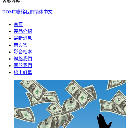
客服專線:
HOME
聯絡我們
簡体中文
首頁
產品介紹
最新消息
問與答
影音相本
聯絡我們
關於我們
線上訂單