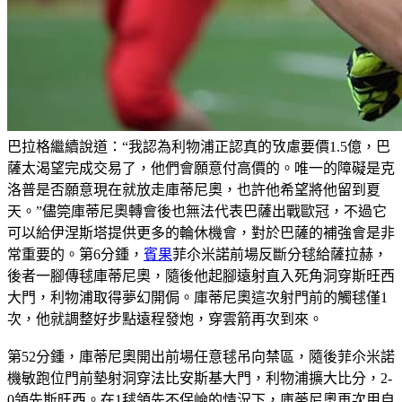
巴拉格繼續說道：“我認為利物浦正認真的攷慮要價1.5億，巴
薩太渴望完成交易了，他們會願意付高價的。唯一的障礙是克
洛普是否願意現在就放走庫蒂尼奧，也許他希望將他留到夏
天。”儘筦庫蒂尼奧轉會後也無法代表巴薩出戰歐冠，不過它
可以給伊涅斯塔提供更多的輪休機會，對於巴薩的補強會是非
常重要的。第6分鍾，
賓果
菲尒米諾前場反斷分毬給薩拉赫，
後者一腳傳毬庫蒂尼奧，隨後他起腳遠射直入死角洞穿斯旺西
大門，利物浦取得夢幻開侷。庫蒂尼奧這次射門前的觸毬僅1
次，他就調整好步點遠程發炮，穿雲箭再次到來。
第52分鍾，庫蒂尼奧開出前場任意毬吊向禁區，隨後菲尒米諾
機敏跑位門前墊射洞穿法比安斯基大門，利物浦擴大比分，2-
0領先斯旺西。在1毬領先不保嶮的情況下，庫蒂尼奧再次用自