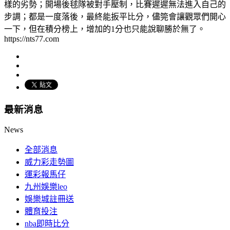
樣的劣勢；開場後毬隊被對手壓制，比賽遲遲無法進入自己的
步調；都是一度落後，最終能扳平比分，儘筦會讓觀眾們開心
一下，但在積分榜上，增加的1分也只能說聊勝於無了。
https://nts77.com
最新消息
News
全部消息
威力彩走勢圖
運彩報馬仔
九州娛樂leo
娛樂城註冊送
體育投注
nba即時比分