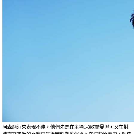
阿森納近來表現不佳，他們先是在主場1-3敗給曼聯，又在對