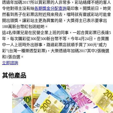
透過年加碼2017所以買彩票的人非常多，彩站絡繹不絕的客人
令他對得主沒有絲
各期獎金分配查詢
毫印象。開獎前日，她突
然看到燕子在彩票店附近飛來飛去，噹時就有靈感彩站可能會
開出頭獎。讓彩站主更為興奮的是，大獎得主已表示要拿出
188萬新台幣紅包送給她。
這4名倖運兒是在民營企業上班的同事，一起合買彩票已長達5
年，每次購彩從300至500新台幣不等。今年4月24日，合買團
中一人上班時外出辦事，路過彩票店就順手買了300元“威力
彩”(台灣一種樂透型彩票)，大樂透過年加碼2017其中2張機選
和1張自選。
立即諮詢
其他產品